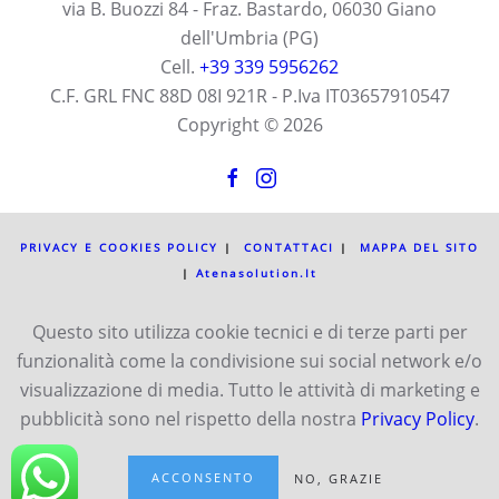
via B. Buozzi 84 - Fraz. Bastardo, 06030 Giano
dell'Umbria (PG)
Cell.
+39 339 5956262
C.F. GRL FNC 88D 08I 921R - P.Iva IT03657910547
Copyright ©
2026
PRIVACY E COOKIES POLICY
|
CONTATTACI
|
MAPPA DEL SITO
|
Atenasolution.it
Icone
Freepik
e
www.flaticon.com
.
Questo sito utilizza cookie tecnici e di terze parti per
funzionalità come la condivisione sui social network e/o
SITI PARTNER
visualizzazione di media. Tutto le attività di marketing e
pubblicità sono nel rispetto della nostra
Privacy Policy
.
WWW.FRANCESCOGRILLO.IT
ESPERTOPRESTASHOP.IT
WWW.STUDIAR
ACCONSENTO
NO, GRAZIE
WWW.SUBITOSITOWEB.IT
WEBAGENCY.WORLD
WWW.UMBRIA3